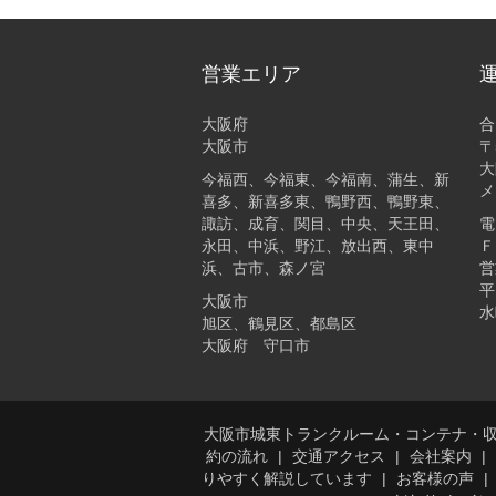
営業エリア
大阪府
合
大阪市
〒
大
今福西、今福東、今福南、蒲生、新
メ
喜多、新喜多東、鴨野西、鴨野東、
諏訪、成育、関目、中央、天王田、
電
永田、中浜、野江、放出西、東中
Ｆ
浜、古市、森ノ宮
営
平
大阪市
水
旭区、鶴見区、都島区
大阪府 守口市
大阪市城東トランクルーム・コンテナ・
約の流れ
交通アクセス
会社案内
りやすく解説しています
お客様の声