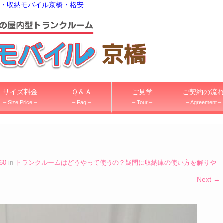
・収納モバイル京橋・格安
サイズ料金
Ｑ＆Ａ
ご見学
ご契約の流
– Size Price –
– Faq –
– Tour –
– Agreement –
360
in
トランクルームはどうやって使うの？疑問に収納庫の使い方を解りや
Next →