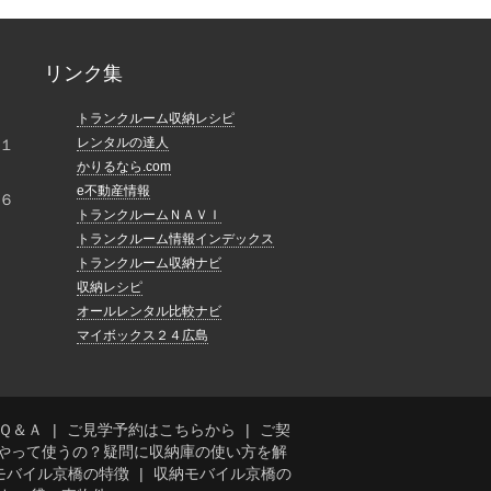
リンク集
トランクルーム収納レシピ
レンタルの達人
１
かりるなら.com
e不動産情報
６
トランクルームＮＡＶＩ
トランクルーム情報インデックス
トランクルーム収納ナビ
収納レシピ
オールレンタル比較ナビ
マイボックス２４広島
Ｑ＆Ａ
ご見学予約はこちらから
ご契
やって使うの？疑問に収納庫の使い方を解
モバイル京橋の特徴
収納モバイル京橋の