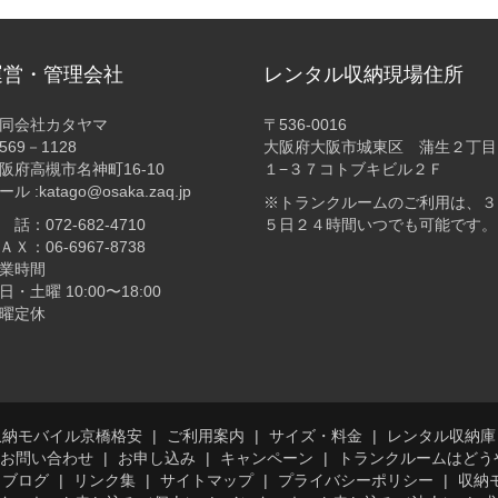
運営・管理会社
レンタル収納現場住所
同会社カタヤマ
〒536-0016
569－1128
大阪府大阪市城東区 蒲生２丁目
阪府高槻市名神町16-10
１−３７コトブキビル２Ｆ
ール :katago@osaka.zaq.jp
※トランクルームのご利用は、３
 話：072-682-4710
５日２４時間いつでも可能です。
ＡＸ：06-6967-8738
業時間
日・土曜 10:00〜18:00
曜定休
収納モバイル京橋格安
ご利用案内
サイズ・料金
レンタル収納庫
お問い合わせ
お申し込み
キャンペーン
トランクルームはどう
ブログ
リンク集
サイトマップ
プライバシーポリシー
収納