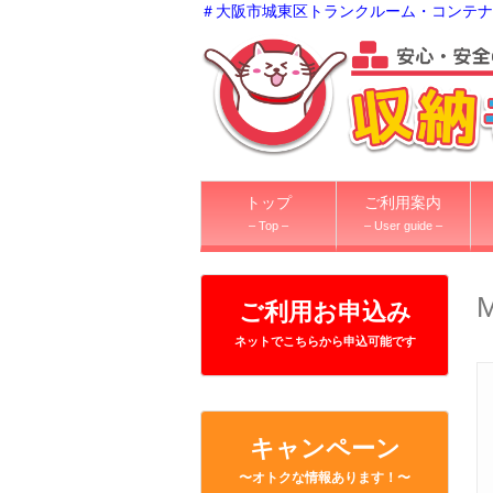
＃大阪市城東区トランクルーム・コンテナ
トップ
ご利用案内
– Top –
– User guide –
M
ご利用お申込み
ネットでこちらから申込可能です
キャンペーン
〜オトクな情報あります！〜