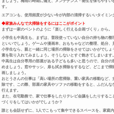
ましょう。梅雨の時期に備え、メンテナンス・衛生を保ちやすい
す。
エアコンも、使用頻度が少ない今が内部の清掃するいいタイミン
◆家族みんなで大掃除をするにはここがポイント
まずは一家のベントのように「楽しく行える企画づくり」から。
小学生も中高生も、まずは、普段使っていない自分の持ち物の整
といいでしょう。ゲームや漫画本、おもちゃなどの整理、処分、
小学生なら、親と一緒に同じ場所の掃除をさせてはいかがでしょ
素を取り入れてみましょう。そうしないとすぐ飽きてしまいます
中高生は自分専用の部屋がある子どもも多いと思うので、自分の
めましょう。窓やサッシ、扉も拭き掃除をするなど、どこまで掃
画しましょう。
おとうさんの仕事は「高い場所の窓掃除、重い家具の移動など、
除です、この際、部屋の家具やソファの移動をすると、ふだんな
行えます。
また、在宅勤務で、家で仕事をしたりテレビ会議をしたりするこ
づくりをしてはいかがでしょうか？
誰とも会話せずに、1人でこもって集中できるスペースを、家庭