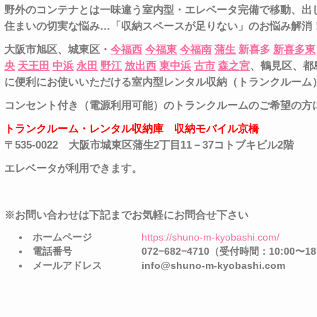
野外のコンテナとは一味違う室内型・エレベータ完備で移動、出
住まいの切実な悩み
…
「収納スペースが足りない」のお悩み解消
大阪市旭区、城東区・
今福西
今福東
今福南
蒲生
新喜多
新喜多東
央
天王田
中浜
永田
野江
放出西
東中浜
古市
森之宮
、鶴見区、都
に便利にお使いいただける室内型レンタル収納（トランクルーム
コンセント付き（電源利用可能）のトランクルームのご希望の方
トランクルーム・レンタル収納庫 収納モバイル京橋
〒
535-0022
大阪市城東区蒲生
2
丁目
11
－
37
コトブキビル
2
階
エレベータが利用できます。
※お問い合わせは下記までお気軽にお問合せ下さい
ホームページ
https://shuno-m-kyobashi.com/
電話番号
072−682−4710
（受付時間：
10:00
〜
18
メールアドレス
info@shuno-m-kyobashi.com