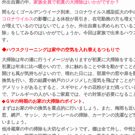
外出自粛の中、
家族全員で初夏の大掃除はいかがですか？
間もなくゴールデンウイーク到来、コロナウイルス感染拡大の
コロナウイルス
の影響による休校が長引き、在宅勤務の方も増え
が増えているのではないでしょうか。外出自粛も求められている
除」をしてみるのはいかがでしょうか。今回は家族で出来るハウ
す。
◆ハウスクリーニングは家中の空気を入れ替えるつもりで
大掃除は年の瀬に行うイメージがありますが初夏に大掃除をする
初夏は年末に比べ暖かいので、水に触れることや体を動かすこと
開けも風が気持ちがよいので、晴れた日には、部屋中の窓や扉を
換気を行い、窓の結露や納戸のジメジメした湿気を飛ばすことが
デメリットがあるとすると、スギやヒノキの花粉がまだ残ってい
で、アレルギーの人がいるご家庭では、その対策が必要になるこ
◆ＧＷの時期のお家の大掃除のポイント
。
まずはお家の中の換気を重点的に行いましょう。また、梅雨も近
窓、網戸、サッシ、カーテンレールの掃除、カーテンの洗濯など
いましょう。
他冷蔵庫の中の掃除も大切なポイントです。棚は全て外し、中性