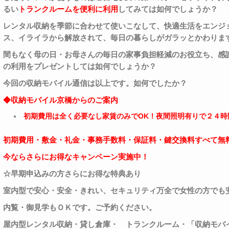
るい
トランクルームを便利に利用
してみては如何でしょうか？
レンタル収納を季節に合わせて使いこなして、快適生活をエンジ
ス、イライラから解放されて、毎日の暮らしがガラッとかわりま
間もなく母の日・お母さんの毎日の家事負担軽減のお役立ち、感
の利用をプレゼントしては如何でしょうか？
今回の収納モバイル通信は以上です。如何でしたか？
◆収納モバイル京橋からのご案内
初期費用は全く必要なし家賃のみで
OK
！夜間照明有りで２４時
初期費用・敷金・礼金・事務手数料・保証料・鍵交換料すべて無
今ならさらにお得なキャンペーン実施中！
☆早期申込みの方さらにお得な特典あり
室内型で安心・安全・きれい、セキュリティ万全で女性の方でも
内覧・御見学もＯＫです。ご予約ください
。
屋内型レンタル収納・貸し倉庫・
トランクルーム・「収納モバ