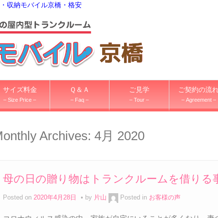
・収納モバイル京橋・格安
サイズ料金
Ｑ＆Ａ
ご見学
ご契約の流
– Size Price –
– Faq –
– Tour –
– Agreement –
onthly Archives:
4月 2020
母の日の贈り物はトランクルームを借りる
Posted on
2020年4月28日
by
片山
Posted in
お客様の声