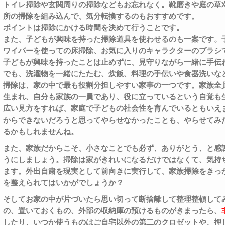
トイレ掃除や玄関周りの掃除などもお忘れなく。靴磨きや庭の草
所の掃除を組み込んで、気分転換するのもおすすめです。
ポイントは掃除にかける時間を決めて行うことです。
また、子どもが興味を持った掃除道具を使わせるのも一案です。
ワイパーを使っての床掃除、お気に入りのキャラクターのブラシ
子どもが興味を持ったことは止めずに、見守りながら一緒に手伝
でも、洗濯物を一緒にたたむ、炊飯、料理の手伝いや食器洗いな
掃除は、家の中で最も役割分担しやすい家事の一つです。家族全
生まれ、自分も家族の一員であり、役に立っているという自覚も
広い見方をすれば、家庭で子どもの社会性を育んでいるともいえ
からできないだろうと思ってやらせなかったことも、やらせてみ
るかもしれませんね。
また、家族だからこそ、小さなことでも必ず、ありがとう、と感
うにしましょう。掃除は家がきれいになるだけではなくて、気持
ます。外出自粛を現実として前向きに実行して、家族掃除をきっ
を整えられてはいかがでしょうか？
そしてお家の中が片づいたら思い切って断捨離して整理整頓して
の、置いておくもの、外部の収納庫の預けるものがきまったら、
したり、いつか使うものはご自宅以外の第二のクロゼットや、押