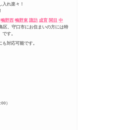
し入れ楽々！
！
鴫野西
鴫野東
諏訪
成育
関目
中
島区、守口市
にお住まいの方には特
）です。
にも対応可能です。
:00
）