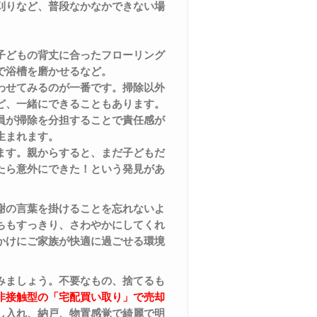
刈りなど、普段なかなかできない場
子どもの背丈に合ったフローリング
で浴槽を磨かせるなど。
わせてみるのが一番です。掃除以外
ど、一緒にできることもあります。
員が掃除を分担することで責任感が
生まれます。
ます。親からすると、まだ子どもだ
たら意外にできた！という発見があ
謝の言葉を掛けることを忘れないよ
ちもすっきり、さわやかにしてくれ
かけにご家族が快適に過ごせる環境
みましょう。不要なもの、
捨てるも
非接触型の「宅配買い取り」で売却
し入れ、納戸、物置感覚で
綺麗で明