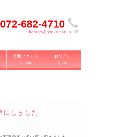
072-682-4710
katago@osaka.zaq.jp
れ
交通アクセス
お問合せ
– Access –
– Query –
事にしました