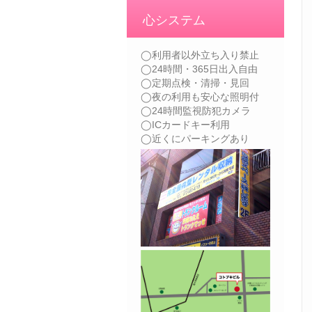
心システム
◯利用者以外立ち入り禁止
◯24時間・365日出入自由
◯定期点検・清掃・見回
◯夜の利用も安心な照明付
◯24時間監視防犯カメラ
◯ICカードキー利用
◯近くにパーキングあり