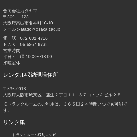
合同会社カタヤマ
〒569－1128
大阪府高槻市名神町16-10
メール :katago@osaka.zaq.jp
電 話：072-682-4710
ＦＡＸ：06-6967-8738
営業時間
平日・土曜 10:00〜18:00
水曜定休
レンタル収納現場住所
〒536-0016
大阪府大阪市城東区 蒲生２丁目１１−３７コトブキビル２Ｆ
※トランクルームのご利用は、３６５日２４時間いつでも可能で
す。
リンク集
トランクルーム収納レシピ