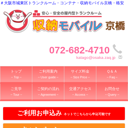
＃大阪市城東区トランクルーム・コンテナ・収納モバイル京橋・格安
072-682-4710
katago@osaka.zaq.jp
トップ
ご利用案内
サイズ料金
Ｑ＆Ａ
– Top –
– User guide –
– Size Price –
– Faq –
ご見学
ご契約の流れ
交通アクセス
お問合せ
– Tour –
– Agreement –
– Access –
– Query –
ご利用お申込み
ネットでこちらから申込可能です