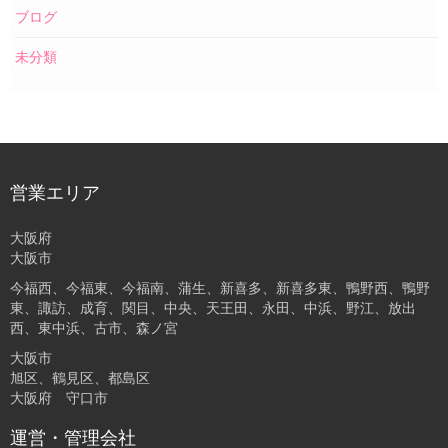
ブログ
未分類
営業エリア
大阪府
大阪市
今福西、今福東、今福南、蒲生、新喜多、新喜多東、鴨野西、鴨野
東、諏訪、成育、関目、中央、天王田、永田、中浜、野江、放出
西、東中浜、古市、森ノ宮
大阪市
旭区、鶴見区、都島区
大阪府 守口市
運営・管理会社