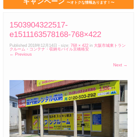
キャンペーン
〜オトクな情報あります！〜
1503904322517-
e1511163578168-768×422
Published
2018年12月14日
- size:
768 × 422
in
大阪市城東トラン
クルーム・コンテナ・収納モバイル京橋格安
← Previous
Next →