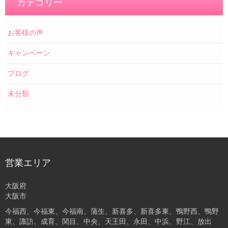
カテゴリー
お客様の声
キャンペーン
ブログ
未分類
営業エリア
大阪府
大阪市
今福西、今福東、今福南、蒲生、新喜多、新喜多東、鴨野西、鴨野
東、諏訪、成育、関目、中央、天王田、永田、中浜、野江、放出