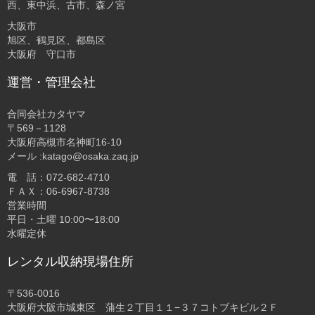
西、東中浜、古市、森ノ宮
大阪市
旭区、鶴見区、都島区
大阪府 守口市
運営・管理会社
合同会社カタヤマ
〒569－1128
大阪府高槻市名神町16-10
メール :katago@osaka.zaq.jp
電 話：072-682-4710
ＦＡＸ：06-6967-8738
営業時間
平日・土曜 10:00〜18:00
水曜定休
レンタル収納現場住所
〒536-0016
大阪府大阪市城東区 蒲生２丁目１１−３７コトブキビル２Ｆ