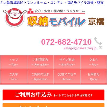
＃大阪市城東区トランクルーム・コンテナ・収納モバイル京橋・格安
072-682-4710
katago@osaka.zaq.jp
トップ
ご利用案内
サイズ料金
Ｑ＆Ａ
– Top –
– User guide –
– Size Price –
– Faq –
ご見学
ご契約の流れ
交通アクセス
お問合せ
– Tour –
– Agreement –
– Access –
– Query –
ご利用お申込み
ネットでこちらから申込可能です