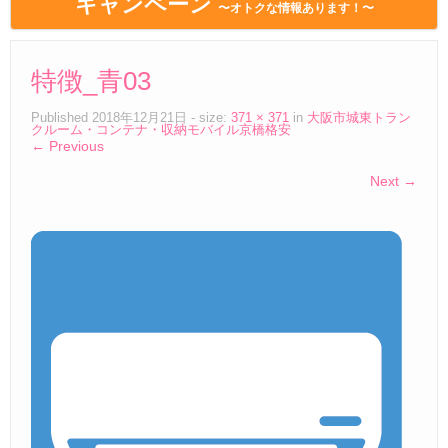
キャンペーン
〜オトクな情報あります！〜
特徴_青03
Published
2018年12月21日
- size:
371 × 371
in
大阪市城東トラン
クルーム・コンテナ・収納モバイル京橋格安
← Previous
Next →