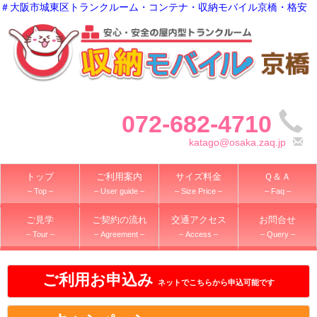
＃大阪市城東区トランクルーム・コンテナ・収納モバイル京橋・格安
072-682-4710
katago@osaka.zaq.jp
トップ
ご利用案内
サイズ料金
Ｑ＆Ａ
– Top –
– User guide –
– Size Price –
– Faq –
ご見学
ご契約の流れ
交通アクセス
お問合せ
– Tour –
– Agreement –
– Access –
– Query –
ご利用お申込み
ネットでこちらから申込可能です