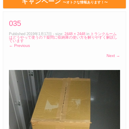
キャンペーン
〜オトクな情報あります！〜
035
Published
2019年1月17日
- size:
2448 × 2448
in
トランクルーム
はどうやって使うの？疑問に収納庫の使い方を解りやすく解説し
ています
← Previous
Next →