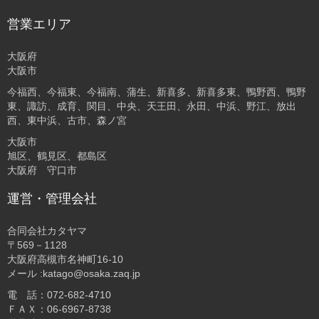
営業エリア
大阪府
大阪市
今福西、今福東、今福南、蒲生、新喜多、新喜多東、鴨野西、鴨野
東、諏訪、成育、関目、中央、天王田、永田、中浜、野江、放出
西、東中浜、古市、森ノ宮
大阪市
旭区、鶴見区、都島区
大阪府 守口市
運営・管理会社
合同会社カタヤマ
〒569－1128
大阪府高槻市名神町16-10
メール :katago@osaka.zaq.jp
電 話：072-682-4710
ＦＡＸ：06-6967-8738