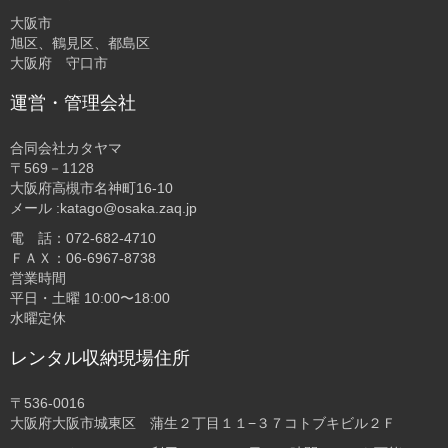
大阪市
旭区、鶴見区、都島区
大阪府 守口市
運営・管理会社
合同会社カタヤマ
〒569－1128
大阪府高槻市名神町16-10
メール :katago@osaka.zaq.jp
電 話：072-682-4710
ＦＡＸ：06-6967-8738
営業時間
平日・土曜 10:00〜18:00
水曜定休
レンタル収納現場住所
〒536-0016
大阪府大阪市城東区 蒲生２丁目１１−３７コトブキビル２Ｆ