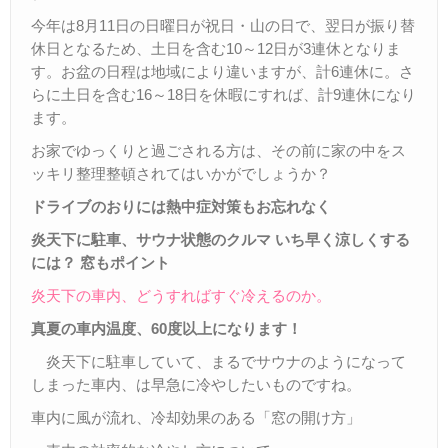
今年は8月11日の日曜日が祝日・山の日で、翌日が振り替
休日となるため、土日を含む10～12日が3連休となりま
す。お盆の日程は地域により違いますが、計6連休に。さ
らに土日を含む16～18日を休暇にすれば、計9連休になり
ます。
お家でゆっくりと過ごされる方は、その前に家の中をス
ッキリ整理整頓されてはいかがでしょうか？
ドライブのおりには熱中症対策もお忘れなく
炎天下に駐車、サウナ状態のクルマ いち早く涼しくする
には？ 窓もポイント
炎天下の車内、どうすればすぐ冷えるのか。
真夏の車内温度、60度以上になります！
炎天下に駐車していて、まるでサウナのようになって
しまった車内、は早急に冷やしたいものですね。
車内に風が流れ、冷却効果のある「窓の開け方」