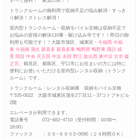
すべて無料！ 家賃のみ！！
トランクルームの御利用で収納不足の悩み解消・すっき
り解決！ストレス解消！
室内型トランクルーム・収納モバイル京橋は収納不足で
お悩みの皆様の解決110番・駆け込み寺です！！即日の御
利用も可能です！！大阪市旭区、城東区・
今福西
今福
東
今福南
蒲生
新喜多
新喜多東
鴫野西
鴫野東
諏訪
成
育
関目
中央
天王田
中浜
永田
野江
放出西
東中浜
古市
森
之宮
、鶴見区、都島区、守口市にお住まいの方には特に
便利にお使いいただける室内型レンタル収納（トランク
ルーム）です。
トランクルーム・レンタル収納庫 収納モバイル京橋
〒535-0022 大阪市城東区蒲生2丁目11－37コトブキビル
2階
エレベータが利用できます。
電話番号 072−682−4710（受付時間：10:00〜
18:00）
ファックス ：０６−６９０3−0090（２４時間ＯＫ）