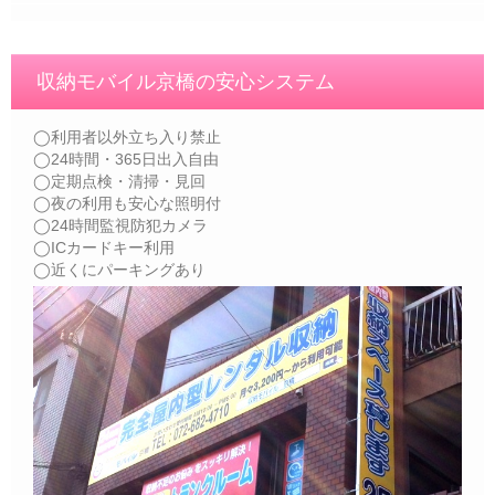
収納モバイル京橋の安心システム
◯利用者以外立ち入り禁止
◯24時間・365日出入自由
◯定期点検・清掃・見回
◯夜の利用も安心な照明付
◯24時間監視防犯カメラ
◯ICカードキー利用
◯近くにパーキングあり