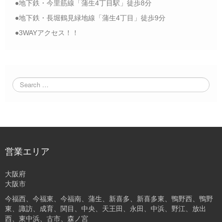
●地下鉄・今里筋線「蒲生4丁目駅」徒歩8分
●地下鉄・長堀鶴見緑地線「蒲生4丁目」徒歩9分
●3WAYアクセス！！
営業エリア
大阪府
大阪市
今福西、今福東、今福南、蒲生、新喜多、新喜多東、鴨野西、鴨野
東、諏訪、成育、関目、中央、天王田、永田、中浜、野江、放出
西、東中浜、古市、森ノ宮