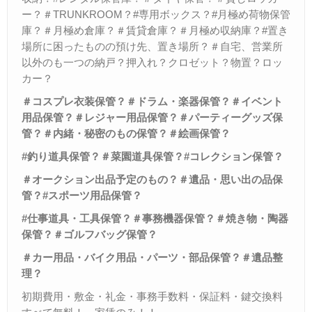
ー？＃TRUNKROOM？#専用ボックス？#月極め荷物保管
庫？＃月極め倉庫？＃賃貸倉庫？＃月極め収納庫？#置き
場所に困ったものの預け先、置き場所？＃自宅、営業所
以外のも一つの納戸？押入れ？クロゼット？物置？ロッ
カー？
＃コスプレ衣装保管？＃ドラム・楽器保管？＃イベント
用品保管？＃レジャー用品保管？＃パーティーグッズ保
管？＃内緒・秘密のもの保管？＃絵画保管？
#
釣り道具保管？＃菜園道具保管？
#
コレクション保管？
＃オークション出品予定のもの？＃遺品・思い出の品保
管？
#
スポーツ用品保管？
#
仕事道具・工具保管？＃事務機器保管？＃焼き物・陶器
保管？＃ゴルフバッグ保管？
＃カー用品・バイク用品・パーツ・部品保管？＃遺品整
理？
初期費用・敷金・礼金・事務手数料・保証料・鍵交換料