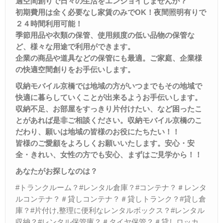
適空間創りで日々の生活をエンジョイしませんか？
初期費用は全く必要なし家賃のみで
OK
！夜間照明有りで
２４時間利用可能！
季節用品や衣類の保管、使用頻度の低い品物の保管な
ど、様々な用途で利用ができます。
企業の商品や道具などの保管にも最適。ご家庭、企業様
の快適空間創りをお手伝いします。
収納モバイル京橋では地域の方がいつまでもその地域で
快適に暮らしていくことが出来るようお手伝いします。
収納不足、お部屋をすっきり片付けたい、など困ったこ
とがあれば是非ご相談ください。収納モバイル京橋のこ
だわり、願いは地域の皆様のお役にたちたい！！
皆様のご愛顧をよろしくお願いいたします。
安心・安
全・きれい、女性の方でも安心
、
まずはご見学から！！
あなたがお探しなのは？
#トランクルーム？#レンタル倉庫？#コンテナ？＃レンタ
ルコンテナ？＃貸しコンテナ？＃貸しトランク？#貸し倉
庫？#片付け,整理に便利なレンタルボックス？#レンタル
収納？#レンタル保管庫？＃タイヤ保管？＃貸しロッカ