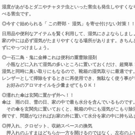
湿度があがるとダニやチャタテ虫といった害虫も発生しやすくな
べる害虫です。
◎
今すぐ始められる「
この野郎・
湿気」を寄せ付けない対策！
日用品や便利なアイテムを賢く利用して、湿気にさよならしまし
家の中には必ず湿気がたまりやすくなる場所があります。きちん
ずにやっつけましょう。
◎
一石二鳥・鬼に金棒これは便利の重曹除湿剤
小瓶などに入れて湿気の多いところに置いておくだけ、超簡単
湿気と同時に臭い取りにもなるので、靴箱の湿気取りに最適です
レンザーとして掃除をするときに再使用でき、無駄なく使う事が
お好みのアロマオイルを少量まぜてもＯＫ！
◎
濡れた傘は玄関に置かず外へ！！
傘は 雨の日、雪の日、家の中で最も水分を含んでいるものです
その傘を玄関先に置いておくと、靴箱の中にも湿気がこもり除
倒です、問題がなければお家の外に置いて水分を家の中に持ち込
◎
押入れ、クロゼット、収納スペースの換気
押入れのふすまはどちらか一方を開けるのではなく、左右のふ