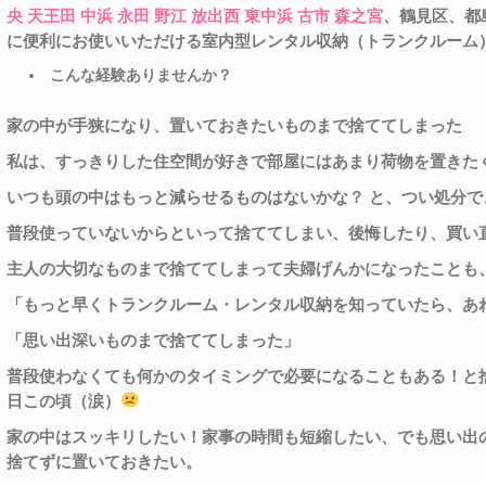
央
天王田
中浜
永田
野江
放出西
東中浜
古市
森之宮
、鶴見区、都
に便利にお使いいただける室内型レンタル収納（トランクルーム
こんな経験ありませんか？
家の中が手狭になり、置いておきたいものまで捨ててしまった
私は、すっきりした住空間が好きで部屋にはあまり荷物を置きた
いつも頭の中はもっと減らせるものはないかな？
と、つい処分で
普段使っていないからといって捨ててしまい、後悔したり、買い
主人の大切なものまで捨ててしまって夫婦げんかになったことも
「もっと早くトランクルーム・レンタル収納を知っていたら、あ
「思い出深いものまで捨ててしまった」
普段使わなくても何かのタイミングで必要になることもある！と
日この頃（涙）
家の中は
スッキリ
したい！家事の時間も短縮したい、でも思い出
捨てずに置いておきたい。