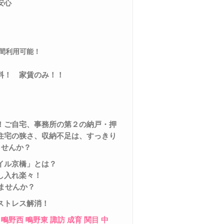
安心
間利用可能！
料！ 家賃のみ！！
！
ご自宅、事務所の第２の納戸・押
住宅の狭さ、収納不足は、すっきり
ませんか？
イル京橋」とは？
し入れ楽々！
ませんか？
ストレス解消！
鴫野西
鴫野東
諏訪
成育
関目
中