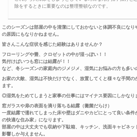
除をするときに重要なのは整理整頓なのです。
このシーズンは部屋の中を清潔にしておかないと体調不良になり
の原因にもなりかねません。
皆さんこんな症状を感じた経験はありませんか？
フローリングや畳、クロゼットの中が湿っぽい！！
気付けばいつも窓には結露が！！
など、冬シーズンの家庭内のジメジメ、湿気にお悩みの方も多い
お家の大敵、湿気は不快だけでなく、放置してくと様々な手間の
ます。
◎
湿気をためてしまうと家事の仕事にはマイナス要因にしかなり
窓ガラスや扉の表面を滴り落ちる結露（黴菌だらけ）
一度結露で濡れてしまった床や壁はダニやカビにとって良い条件
の快適な住み家」になります。
部屋の中は大丈夫でも収納や下駄箱、キッチン、洗面キャビネッ
影響しか与えません。