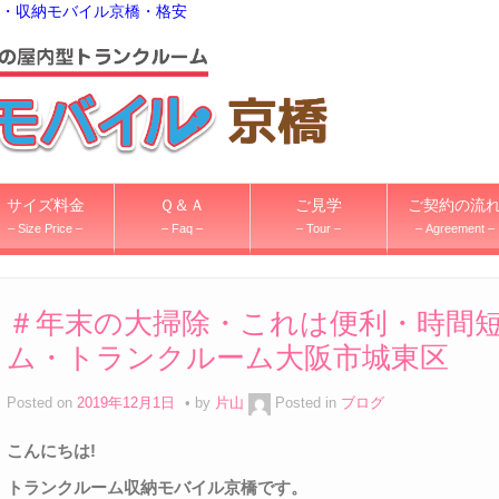
・収納モバイル京橋・格安
サイズ料金
Ｑ＆Ａ
ご見学
ご契約の流
– Size Price –
– Faq –
– Tour –
– Agreement –
＃年末の大掃除・これは便利・時間
ム・トランクルーム大阪市城東区
Posted on
2019年12月1日
by
片山
Posted in
ブログ
こんにちは
!
トランクルーム収納モバイル京橋です。