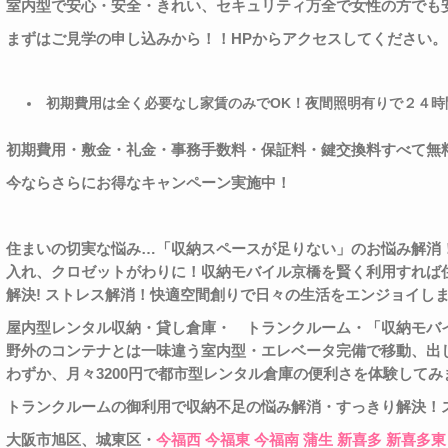
室内型で安心・安全・きれい、セキュリティ万全で女性の方でも
まずはご見学の申し込みから！！
HP
からアクセスしてください。
初期費用は全く必要なし家賃のみで
OK
！夜間照明有りで２４時
初期費用・敷金・礼金・事務手数料・保証料・鍵交換料すべて無
今ならさらにお得なキャンペーン実施中！
住まいの切実な悩み
…
「収納スペースが足りない」のお悩み解消
入れ、クロゼットがわりに！収納モバイル京橋を賢く利用すれば
解決
!
ストレス解消！快適空間創りで日々の生活をエンジョイし
屋内型レンタル収納・貸し倉庫・
トランクルーム・「収納モバ
野外のコンテナとは一味違う室内型・エレベータ完備で移動、出
わずか、月々
3200
円で都市型レンタル倉庫の便利さを体験してみ
トランクルームの御利用で収納不足の悩み解消・すっきり解決！
大阪市旭区、城東区・
今福西
今福東
今福南
蒲生
新喜多
新喜多東