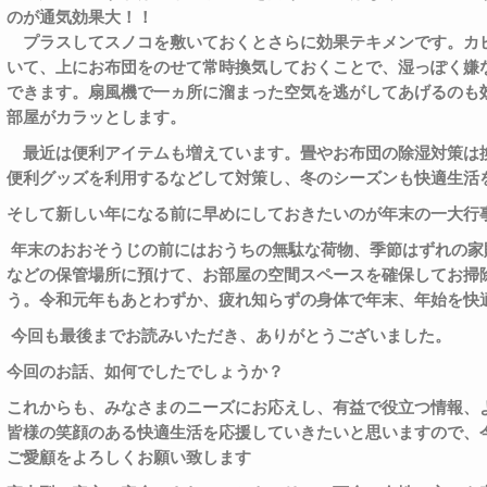
のが通気効果大！！
プラスしてスノコを敷いておくとさらに効果テキメンです。カ
いて、上にお布団をのせて常時換気しておくことで、湿っぽく嫌
できます。扇風機で一ヵ所に溜まった空気を逃がしてあげるのも
部屋がカラッとします。
最近は便利アイテムも増えています。畳やお布団の除湿対策は
便利グッズを利用するなどして対策し、冬のシーズンも快適生活
そして新しい年になる前に早めにしておきたいのが年末の一大行
年末のおおそうじの前にはおうちの無駄な荷物、季節はずれの家
などの保管場所に預けて、お部屋の空間スペースを確保してお掃
う。令和元年もあとわずか、疲れ知らずの身体で年末、年始を快
今回も最後までお読みいただき、ありがとうございました。
今回のお話、如何でしたでしょうか？
これからも、みなさまのニーズにお応えし、有益で役立つ情報、
皆様の笑顔のある快適生活を応援していきたいと思いますので、
ご愛顧
をよろしくお願
い致します