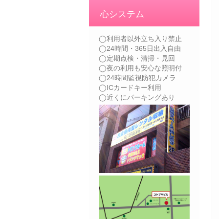
心システム
◯利用者以外立ち入り禁止
◯24時間・365日出入自由
◯定期点検・清掃・見回
◯夜の利用も安心な照明付
◯24時間監視防犯カメラ
◯ICカードキー利用
◯近くにパーキングあり