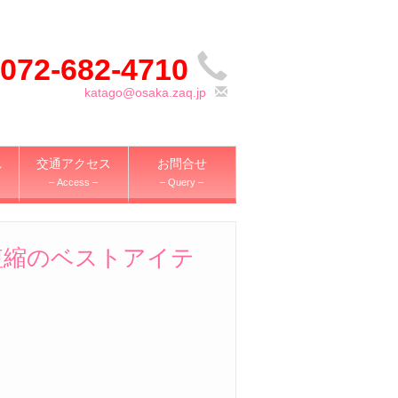
072-682-4710
katago@osaka.zaq.jp
れ
交通アクセス
お問合せ
– Access –
– Query –
短縮のベストアイテ