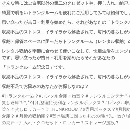
そんな時にはご自宅以外の第二のクロゼットや、押し入れ、納戸
綺麗で明るいトランクルームを便利にご活用してみては如何でし
思い立ったが吉日・利用を始めたら、それがあなたの「トランク
収納不足のストレス、イライラから解放されて、毎日の暮らしが
収納・保管スペースに困ったらトランクルーム（レンタル収納）
レンタル収納を季節に合わせて使いこなして、快適生活をエンジ
です。思い立ったが吉日・利用を始めたらそれがあなたの
「トランクルーム記念日」です。
収納不足のストレス、イライラから解放されて、毎日の暮らしが
収納不足でお悩みのあなたがお探しなのは？
#トランクルーム？#レンタル倉庫・物置？＃レンタルコンテナ？
貸し倉庫？#片付け,整理に便利なレンタルボックス？#レンタル
管？＃貸しロッカー？＃TRUNKROOM？#専用ボックス？#月
倉庫？＃月極め収納庫？#置き場所に困ったものの預け先、置き
の納戸・押入れ・クロゼット・ロッカー？ストレージ施設？