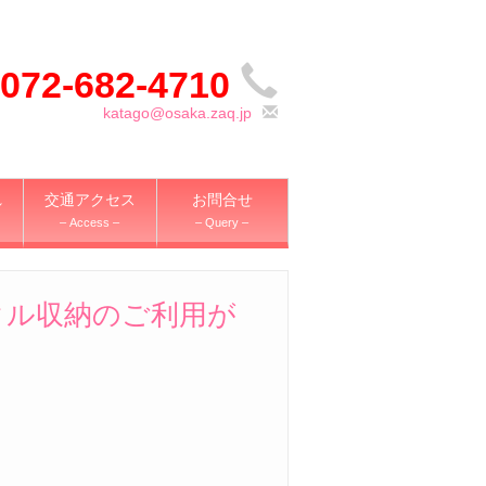
072-682-4710
katago@osaka.zaq.jp
れ
交通アクセス
お問合せ
– Access –
– Query –
タル収納のご利用が