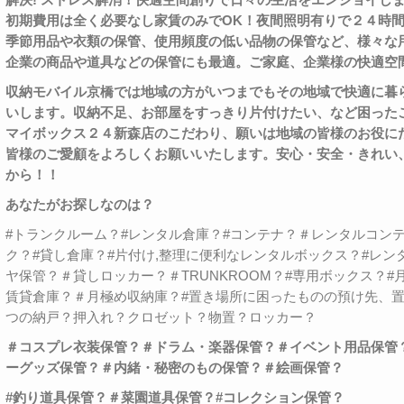
初期費用は全く必要なし家賃のみで
OK
！夜間照明有りで２４時
季節用品や衣類の保管、使用頻度の低い品物の保管など、様々な
企業の商品や道具などの保管にも最適。ご家庭、企業様の快適空
収納モバイル京橋では地域の方がいつまでもその地域で快適に暮
いします。収納不足、お部屋をすっきり片付けたい、など困った
マイボックス２４新森店のこだわり、願いは地域の皆様のお役に
皆様のご愛顧をよろしくお願いいたします。
安心・安全・きれい
から！！
あなたがお探しなのは？
#トランクルーム？#レンタル倉庫？#コンテナ？＃レンタルコン
ク？#貸し倉庫？#片付け,整理に便利なレンタルボックス？#レン
ヤ保管？＃貸しロッカー？＃TRUNKROOM？#専用ボックス？
賃貸倉庫？＃月極め収納庫？#置き場所に困ったものの預け先、
つの納戸？押入れ？クロゼット？物置？ロッカー？
＃コスプレ衣装保管？＃ドラム・楽器保管？＃イベント用品保管
ーグッズ保管？＃内緒・秘密のもの保管？＃絵画保管？
#
釣り道具保管？＃菜園道具保管？
#
コレクション保管？