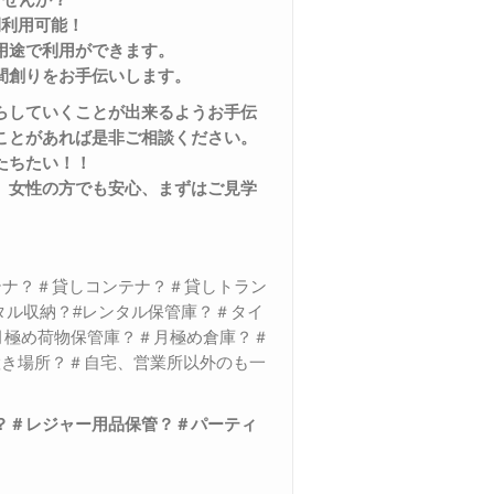
間利用可能！
用途で利用ができます。
間創りをお手伝いします。
らしていくことが出来るようお手伝
ことがあれば是非ご相談ください。
たちたい！！
、女性の方でも安心
、
まずはご見学
テナ？＃貸しコンテナ？＃貸しトラン
タル収納？#レンタル保管庫？＃タイ
#月極め荷物保管庫？＃月極め倉庫？＃
置き場所？＃自宅、営業所以外のも一
？＃レジャー用品保管？＃パーティ