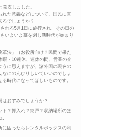
と発表しました。
られた意義などについて、国民に直
来るでしょうか？
される5月1日に施行され、その日の
」もいよいよ幕を閉じ新時代が始まり
改革法」（お役所向け？民間で果た
暇・10連休、連休の間、営業の企
ように思えますが、諸外国の現在の
んなにのんびりしいていいのでしょ
せる時代になってほしいものです。
備はおすみでしょうか？
ット？押入れ？納戸？収納場所のほ
ね、
所に困ったらレンタルボックスの利