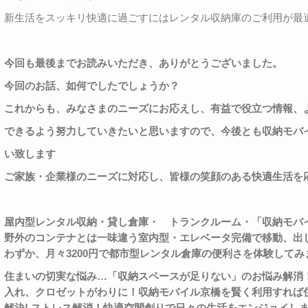
新生活をスッキリ快適に過ごすにはレンタル収納庫のご利用が最
今回も最後までお読みいただき、ありがとうございました。
今回のお話、如何でしたでしょうか？
これからも、みなさまのニーズにお応えし、有益で役立つ情報、
できるよう努力していきたいと思いますので、今後とも収納モバ
い致します
ご家族・企業様のニーズに対応し、皆様の笑顔のある快適生活を
屋内型レンタル収納・貸し倉庫・
トランクルーム・「収納モバ
野外のコンテナとは一味違う室内型・エレベータ完備で移動、出
わずか、月々
3200
円で都市型レンタル倉庫の便利さを体験してみ
住まいの切実な悩み
…
「収納スペースが足りない」のお悩み解消
入れ、クロゼットがわりに！収納モバイル京橋を賢く利用すれば
解決
!
ストレス解消！快適空間創りで日々の生活をエンジョイし