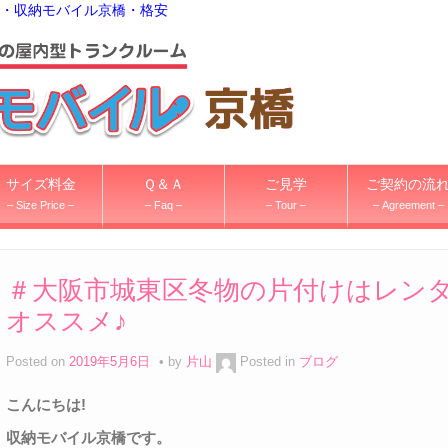
・収納モバイル京橋・格安
サイズ料金
Ｑ＆Ａ
ご見学
ご契約の流
– Size Price –
– Faq –
– Tour –
– Agreement –
＃大阪市城東区冬物の片付けはレン
オススメ♪
Posted on
2019年5月6日
by
片山
Posted in
ブログ
こんにちは
!
収納モバイル京橋です。