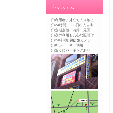
心システム
◯利用者以外立ち入り禁止
◯24時間・365日出入自由
◯定期点検・清掃・見回
◯夜の利用も安心な照明付
◯24時間監視防犯カメラ
◯ICカードキー利用
◯近くにパーキングあり