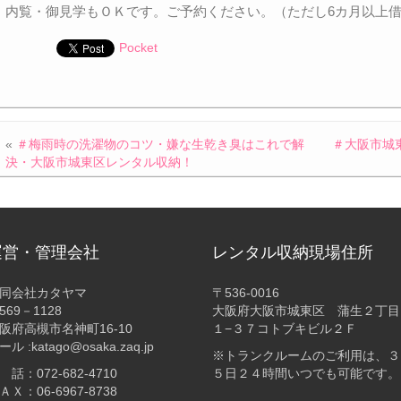
内覧・御見学もＯＫです。ご予約ください。（ただし6カ月以上
Pocket
«
＃梅雨時の洗濯物のコツ・嫌な生乾き臭はこれで解
＃大阪市城
決・大阪市城東区レンタル収納！
運営・管理会社
レンタル収納現場住所
同会社カタヤマ
〒536-0016
569－1128
大阪府大阪市城東区 蒲生２丁目
阪府高槻市名神町16-10
１−３７コトブキビル２Ｆ
ール :katago@osaka.zaq.jp
※トランクルームのご利用は、３
 話：072-682-4710
５日２４時間いつでも可能です。
ＡＸ：06-6967-8738