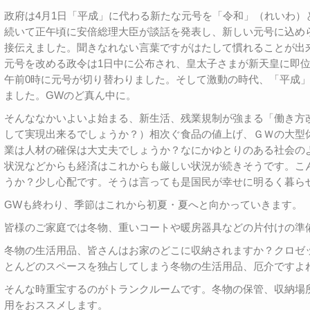
政府は4月1日「平成」に代わる新たな元号を「令和」（れいわ）
続いて正午頃に安倍総理大臣が談話を発表し、新しい元号に込め
接伝えました。聞きなれない言葉ですがはたして慣れることが出
元号を改める政令は1日中に公布され、皇太子さまが新天皇に即位
午前0時に元号が切り替わりました。そして激動の時代、「平成
ました。GWのど真ん中に。
そんななかいよいよ始まる、新生活、残業規制が強まる「働き方
して実現出来るでしょうか？）相次ぐ食品の値上げ、ＧＷの大型休
業は人材の確保は大丈夫でしょうか？なにかゆとりのある社会の
状況などからも経済はこれからも厳しい状況が続きそうです。こ
うか？少し心配です。そうは言っても是国民が幸せに明るく暮ら
GWも終わり、季節はこれから初夏・夏へと向かっていきます。
皆様のご家庭では冬物、重いコートや暖房器具などの片付けの準
冬物の生活用品、皆さんはお家のどこに収納されますか？クロゼ
とんどのスペースを独占してしまう冬物の生活用品、厄介ですよ
そんな時重宝するのがトランクルームです。冬物の保管、収納場
用をおススメします。