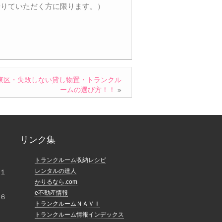
借りていただく方に限ります。）
東区・失敗しない貸し物置・トランクル
ームの選び方！！
»
リンク集
トランクルーム収納レシピ
レンタルの達人
１
かりるなら.com
e不動産情報
６
トランクルームＮＡＶＩ
トランクルーム情報インデックス