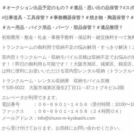
＃オークション出品予定のもの？＃遺品・思い出の品保管？
#
ス
#
仕事道具・工具保管？＃事務機器保管？＃焼き物・陶器保管？
＃カー用品・バイク用品・パーツ・部品保管？＃遺品整理？
初期費用・敷金・礼金・事務手数料・保証料・鍵交換料すべて無
トランクルームの御利用で収納不足の悩み解消・すっきり解決！
室内型トランクルーム・収納モバイル京橋は収納不足でお悩みの皆
す！！即日の御利用も可能です！！大阪市旭区、城東区、鶴見区
は特に便利にお使いいただける室内型レンタル収納（トランクル
トランクルーム・レンタル収納庫 収納モバイル京橋
〒535-0022 大阪市城東区蒲生2丁目11－37コトブキビル2階
エレベータが利用できます。
電話番号 ：０６−６９０１−１４５６（受付時間：10:00〜18:
ファックス ：０６−６９０１−１４５８（２４時間ＯＫ）
メールアドレス：info@shuno-m-kyobashi.com
から受け付けております。お気軽にお問い合わせください。