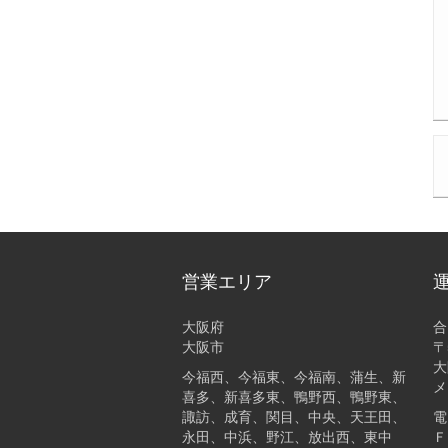
営業エリア
大阪府
合
大阪市
〒
大
今福西、今福東、今福南、蒲生、新
メ
喜多、新喜多東、鴨野西、鴨野東、
諏訪、成育、関目、中央、天王田、
電
永田、中浜、野江、放出西、東中
Ｆ