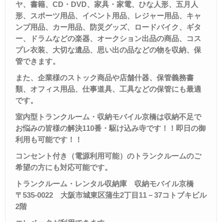
ヤ、書籍、
CD
・
DVD
、家具・家電、ひな人形、五月人
形、スポーツ用品、イベント用品、レジャー用品、キャ
ンプ用品、カー用品、防災グッズ、ロードバイク、ギタ
ー、ドラムなどの楽器、オークション出品の商品、コス
プレ衣装、大切な遺品、思い出の品などの物を収納、保
管できます。
また、企業様のストック商品や店舗什器、保管義務書
類、オフィス用品、仕事道具、工具などの保管にも最適
です。
室内型トランクルーム・収納モバイル京橋は収納不足で
お悩みの皆様の解決
110
番・駆け込み寺です！！
即日の御
利用も可能です！！
コンセント付き（電源利用可能）のトランクルームのご
希望の方にも対応可能です。
トランクルーム・レンタル収納庫 収納モバイル京橋
〒
535-0022
大阪市城東区蒲生
2
丁目
11
－
37
コトブキビル
2
階