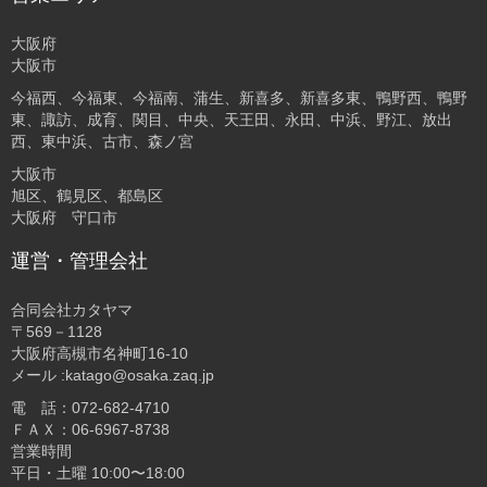
大阪府
大阪市
今福西、今福東、今福南、蒲生、新喜多、新喜多東、鴨野西、鴨野
東、諏訪、成育、関目、中央、天王田、永田、中浜、野江、放出
西、東中浜、古市、森ノ宮
大阪市
旭区、鶴見区、都島区
大阪府 守口市
運営・管理会社
合同会社カタヤマ
〒569－1128
大阪府高槻市名神町16-10
メール :katago@osaka.zaq.jp
電 話：072-682-4710
ＦＡＸ：06-6967-8738
営業時間
平日・土曜 10:00〜18:00