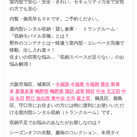
室内型で安心・安全・きれい、セキュリティ万全で女性
の方でも安心
内覧・御見学もＯＫです。ご予約ください
。
屋内型レンタル収納・貸し倉庫・
トランクルーム・
「収納モバイル京橋」とは？
野外のコンテナとは一味違う室内型・エレベータ完備で
移動、出し入れ楽々！
住まいの切実な悩み
…
「収納スペースが足りない」のお
悩み解消！
大阪市旭区、城東区・
今福西
今福東
今福南
蒲生
新喜
多
新喜多東
鴫野西
鴫野東
諏訪
成育
関目
中央
天王田
中
浜
永田
野江
放出西
東中浜
古市
森之宮
、鶴見区、都島
区、守口市
にお住まいの方には特に便利にお使いいただ
ける室内型レンタル収納（トランクルーム）です。
収納不足でお悩みのあなたがお探しなのは？
シーズンオフの衣類、趣味のコレクション、冬用タイ