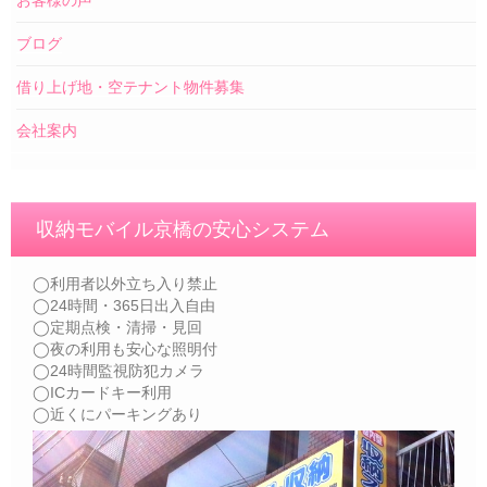
お客様の声
ブログ
借り上げ地・空テナント物件募集
会社案内
収納モバイル京橋の安心システム
◯利用者以外立ち入り禁止
◯24時間・365日出入自由
◯定期点検・清掃・見回
◯夜の利用も安心な照明付
◯24時間監視防犯カメラ
◯ICカードキー利用
◯近くにパーキングあり