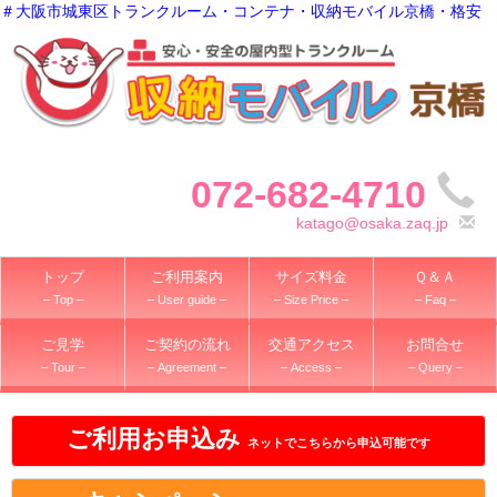
＃大阪市城東区トランクルーム・コンテナ・収納モバイル京橋・格安
072-682-4710
katago@osaka.zaq.jp
トップ
ご利用案内
サイズ料金
Ｑ＆Ａ
– Top –
– User guide –
– Size Price –
– Faq –
ご見学
ご契約の流れ
交通アクセス
お問合せ
– Tour –
– Agreement –
– Access –
– Query –
ご利用お申込み
ネットでこちらから申込可能です