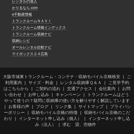
レンタルの達人
かりるなら.com
e不動産情報
トランクルームＮＡＶＩ
トランクルーム情報インデックス
トランクルーム収納ナビ
収納レシピ
オールレンタル比較ナビ
マイボックス２４広島
大阪市城東トランクルーム・コンテナ・収納モバイル京橋格安
ご
利用案内
サイズ・料金
レンタル収納庫Ｑ＆Ａ
ご見学予約
はこちらから
ご契約の流れ
交通アクセス
会社案内
お問
い合わせ
お申し込み
キャンペーン
トランクルームはどう
やって使うの？疑問に収納庫の使い方を解りやすく解説しています
お客様の声
ブログ
リンク集
サイトマップ
プライバシ
ーポリシー
収納モバイル京橋の特徴
収納モバイル京橋のこだ
わり
インターネット申し込み（個人）
インターネット申し込
み（法人）
求む 貸、売物件