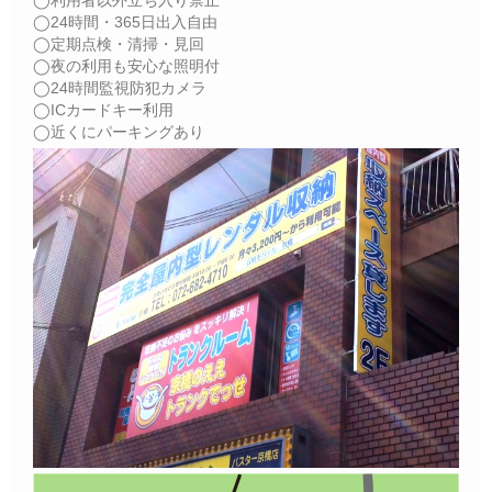
◯利用者以外立ち入り禁止
◯24時間・365日出入自由
◯定期点検・清掃・見回
◯夜の利用も安心な照明付
◯24時間監視防犯カメラ
◯ICカードキー利用
◯近くにパーキングあり