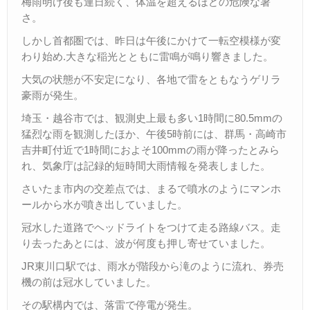
梅雨明け後も連日続く、体温を超えるほどの危険な暑
さ。
しかし首都圏では、昨日は午後にかけて一転空模様が変
わり始め.大きな稲光とともに雷鳴が鳴り響きました。
大気の状態が不安定になり、各地で雷をともなうゲリラ
豪雨が発生。
埼玉・越谷市では、観測史上最も多い1時間に80.5mmの
猛烈な雨を観測したほか、午後5時前には、群馬・高崎市
吉井町付近で1時間におよそ100mmの雨が降ったとみら
れ、気象庁は記録的短時間大雨情報を発表しました。
さいたま市内の交差点では、まるで噴水のようにマンホ
ールから水が噴き出していました。
冠水した道路でヘッドライトをつけて走る路線バス。走
り去ったあとには、波が何度も押し寄せていました。
JR東川口駅では、雨水が階段から滝のように流れ、券売
機の前は冠水していました。
その駅構内では、落雷で停電が発生。