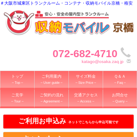
＃大阪市城東区トランクルーム・コンテナ・収納モバイル京橋・格安
072-682-4710
katago@osaka.zaq.jp
トップ
ご利用案内
サイズ料金
Ｑ＆Ａ
– Top –
– User guide –
– Size Price –
– Faq –
ご見学
ご契約の流れ
交通アクセス
お問合せ
– Tour –
– Agreement –
– Access –
– Query –
ご利用お申込み
ネットでこちらから申込可能です