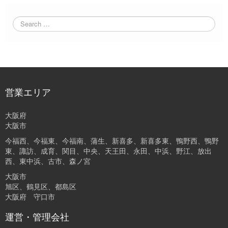
営業エリア
大阪府
大阪市
今福西、今福東、今福南、蒲生、新喜多、新喜多東、鴨野西、鴨野
東、諏訪、成育、関目、中央、天王田、永田、中浜、野江、放出
西、東中浜、古市、森ノ宮
大阪市
旭区、鶴見区、都島区
大阪府 守口市
運営・管理会社