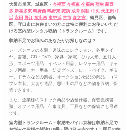
大阪市旭区、城東区・
今福西
今福東
今福南
蒲生
新喜
多
新喜多東
鴫野西
鴫野東
諏訪
成育
関目
中央
天王田
中
浜
永田
野江
放出西
東中浜
古市
森之宮
、鶴見区、都島
区、守口市
にお住まいの方には特に便利にお使いいただ
ける室内型レンタル収納（トランクルーム）です。
収納不足でお悩みのあなたがお探しなのは？
シーズンオフの衣類、趣味のコレクション、冬用タイ
ヤ、書籍、CD・DVD、家具・家電、ひな人形、五月人
形、スポーツ用品、イベント用品、レジャー用品、キャ
ンプ用品、カー用品、防災グッズ、ロードバイク、ギタ
ー、ドラムなどの楽器、オークション出品の商品、コス
プレ衣装、大切な遺品、思い出の品などの物を収納、保
管できます。
また、企業様のストック商品や店舗什器、保管義務書
類、オフィス用品、仕事道具、工具などの保管にも最適
です。
室内型トランクルーム・収納モバイル京橋は収納不足で
お悩みの皆様の解決
110
番・駆け込み寺です！！
即日の御