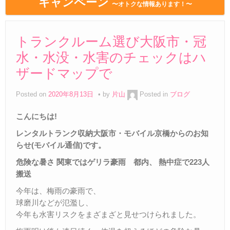
キャンペーン
〜オトクな情報あります！〜
トランクルーム選び大阪市・冠
水・水没・水害のチェックはハ
ザードマップで
Posted on
2020年8月13日
by
片山
Posted in
ブログ
こんにちは
!
レンタルトランク収納大阪市・モバイル京橋からのお知
らせ
(
モバイル通信
)
です。
危険な暑さ
関東では
ゲリラ豪雨 都内、
熱中症で
223
人
搬送
今年は、梅雨の豪雨で、
球磨川などが氾濫し、
今年も水害リスクをまざまざと見せつけられました。